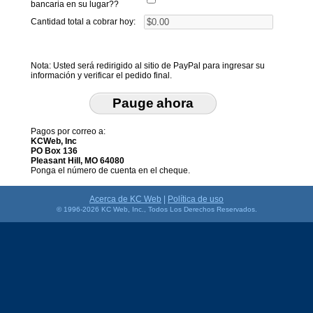
bancaria en su lugar??
Cantidad total a cobrar hoy:
Nota: Usted será redirigido al sitio de PayPal para ingresar su
información y verificar el pedido final.
Pauge ahora
Pagos por correo a:
KCWeb, Inc
PO Box 136
Pleasant Hill, MO 64080
Ponga el número de cuenta en el cheque.
Acerca de KC Web
|
Política de uso
© 1996-2026 KC Web, Inc., Todos Los Derechos Reservados.